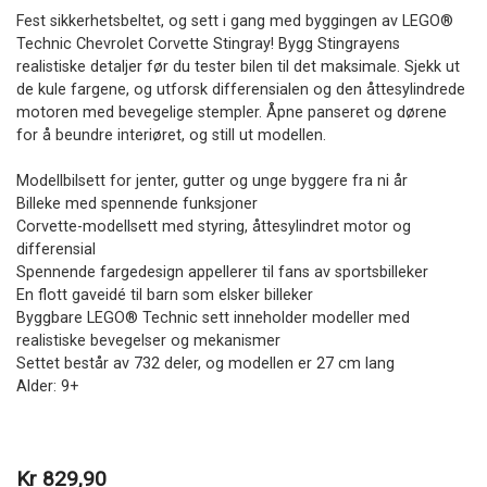
Fest sikkerhetsbeltet, og sett i gang med byggingen av LEGO®
Technic Chevrolet Corvette Stingray! Bygg Stingrayens
realistiske detaljer før du tester bilen til det maksimale. Sjekk ut
de kule fargene, og utforsk differensialen og den åttesylindrede
motoren med bevegelige stempler. Åpne panseret og dørene
for å beundre interiøret, og still ut modellen.
Modellbilsett for jenter, gutter og unge byggere fra ni år
Billeke med spennende funksjoner
Corvette-modellsett med styring, åttesylindret motor og
differensial
Spennende fargedesign appellerer til fans av sportsbilleker
En flott gaveidé til barn som elsker billeker
Byggbare LEGO® Technic sett inneholder modeller med
realistiske bevegelser og mekanismer
Settet består av 732 deler, og modellen er 27 cm lang
Alder: 9+
Kr 829,90