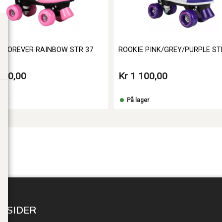
E FOREVER RAINBOW STR 37
ROOKIE PINK/GREY/PURPLE STR
100,00
Kr 1 100,00
ger
På lager
Legg i handlekurv
Legg i handlekurv
E SIDER