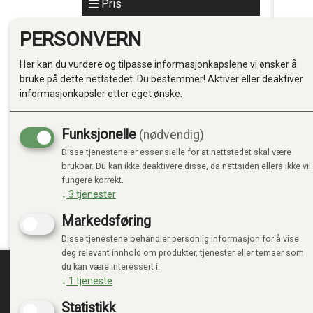
Pris
PERSONVERN
Her kan du vurdere og tilpasse informasjonkapslene vi ønsker å
ROOKI
bruke på dette nettstedet. Du bestemmer! Aktiver eller deaktiver
Tøm filter
informasjonkapsler etter eget ønske.
Kr 1 
Funksjonelle
(nødvendig)
På la
Disse tjenestene er essensielle for at nettstedet skal være
brukbar. Du kan ikke deaktivere disse, da nettsiden ellers ikke vil
fungere korrekt.
↓
3
tjenester
Markedsføring
Disse tjenestene behandler personlig informasjon for å vise
deg relevant innhold om produkter, tjenester eller temaer som
du kan være interessert i.
↓
1
tjeneste
TRENDTOYS.NO
MIN
Statistikk