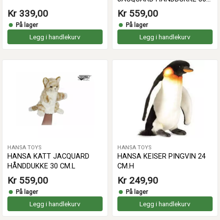
CM.
Kr 339,00
Kr 559,00
På lager
På lager
Legg i handlekurv
Legg i handlekurv
HANSA TOYS
HANSA TOYS
HANSA KATT JACQUARD
HANSA KEISER PINGVIN 24
HÅNDDUKKE 30 CM.L
CM.H
Kr 559,00
Kr 249,90
På lager
På lager
Legg i handlekurv
Legg i handlekurv