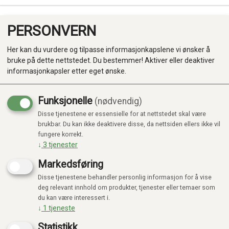
PERSONVERN
0
Her kan du vurdere og tilpasse informasjonkapslene vi ønsker å
bruke på dette nettstedet. Du bestemmer! Aktiver eller deaktiver
informasjonkapsler etter eget ønske.
Funksjonelle
(nødvendig)
REALISTISKE DYR
Disse tjenestene er essensielle for at nettstedet skal være
Produkter
brukbar. Du kan ikke deaktivere disse, da nettsiden ellers ikke vil
fungere korrekt.
Kategorier
↓
3
tjenester
Viser 74 produkter
Markedsføring
Disse tjenestene behandler personlig informasjon for å vise
deg relevant innhold om produkter, tjenester eller temaer som
du kan være interessert i.
↓
1
tjeneste
Statistikk