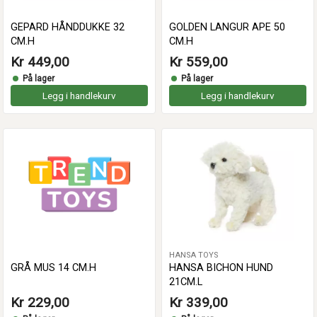
GEPARD HÅNDDUKKE 32
GOLDEN LANGUR APE 50
CM.H
CM.H
Kr 449,00
Kr 559,00
På lager
På lager
Legg i handlekurv
Legg i handlekurv
HANSA TOYS
GRÅ MUS 14 CM.H
HANSA BICHON HUND
21CM.L
Kr 229,00
Kr 339,00