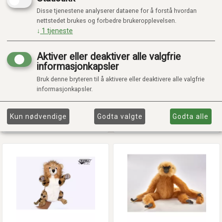
Disse tjenestene analyserer dataene for å forstå hvordan
nettstedet brukes og forbedre brukeropplevelsen.
↓
1
tjeneste
Aktiver eller deaktiver alle valgfrie
informasjonkapsler
EKORN HÅNDDUKKE 28 CM.H
EKORN M/ NØTT 22 CM.H
Bruk denne bryteren til å aktivere eller deaktivere alle valgfrie
informasjonkapsler.
Kr 559,00
Kr 449,00
På lager
På lager
Kun nødvendige
Godta valgte
Godta alle
Legg i handlekurv
Legg i handlekurv