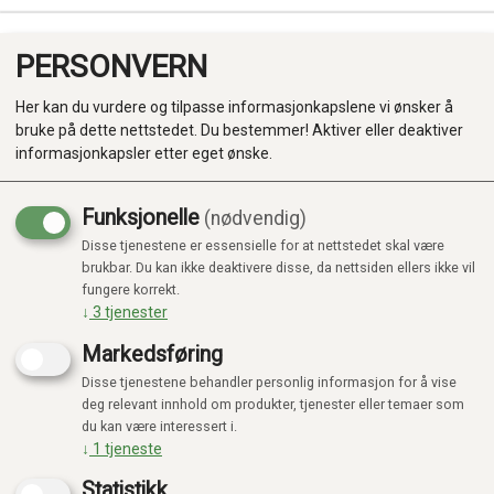
PERSONVERN
0
Her kan du vurdere og tilpasse informasjonkapslene vi ønsker å
bruke på dette nettstedet. Du bestemmer! Aktiver eller deaktiver
informasjonkapsler etter eget ønske.
Funksjonelle
(nødvendig)
Kampanje
-20%
Disse tjenestene er essensielle for at nettstedet skal være
Produkter
brukbar. Du kan ikke deaktivere disse, da nettsiden ellers ikke vil
fungere korrekt.
Kategorier
↓
3
tjenester
Markedsføring
Disse tjenestene behandler personlig informasjon for å vise
deg relevant innhold om produkter, tjenester eller temaer som
du kan være interessert i.
↓
1
tjeneste
Statistikk