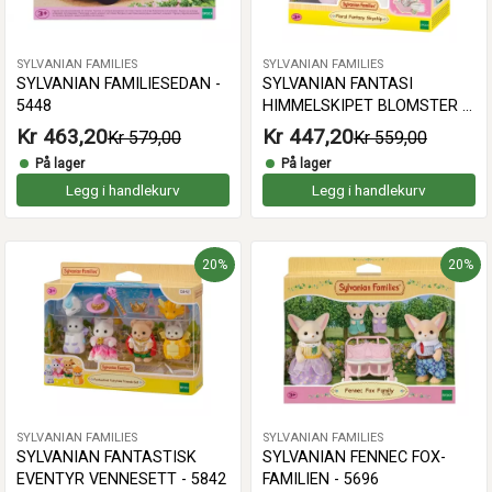
SYLVANIAN FAMILIES
SYLVANIAN FAMILIES
SYLVANIAN FAMILIESEDAN -
SYLVANIAN FANTASI
5448
HIMMELSKIPET BLOMSTER -
5827
Kr 463,20
Kr 447,20
Kr 579,00
Kr 559,00
På lager
På lager
Legg i handlekurv
Legg i handlekurv
20%
20%
SYLVANIAN FAMILIES
SYLVANIAN FAMILIES
SYLVANIAN FANTASTISK
SYLVANIAN FENNEC FOX-
EVENTYR VENNESETT - 5842
FAMILIEN - 5696