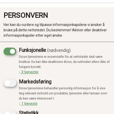
PERSONVERN
0
Her kan du vurdere og tilpasse informasjonkapslene vi ønsker å
bruke på dette nettstedet. Du bestemmer! Aktiver eller deaktiver
informasjonkapsler etter eget ønske.
Funksjonelle
(nødvendig)
Disse tjenestene er essensielle for at nettstedet skal være
Produkter
brukbar. Du kan ikke deaktivere disse, da nettsiden ellers ikke vil
Viser 193 produkter
fungere korrekt.
Kategorier
↓
3
tjenester
Markedsføring
Disse tjenestene behandler personlig informasjon for å vise
deg relevant innhold om produkter, tjenester eller temaer som
20%
20%
du kan være interessert i.
↓
1
tjeneste
Statistikk