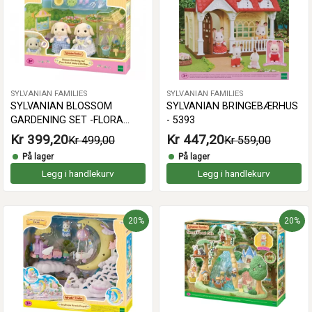
SYLVANIAN FAMILIES
SYLVANIAN FAMILIES
SYLVANIAN BLOSSOM
SYLVANIAN BRINGEBÆRHUS
GARDENING SET -FLORA
- 5393
RABBIT SISTER & BROTHER -
Kr 399,20
Kr 447,20
Kr 499,00
Kr 559,00
5736
På lager
På lager
Legg i handlekurv
Legg i handlekurv
20%
20%