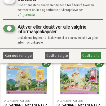
Disse tjenestene analyserer dataene for å forstå hvordan
nettstedet brukes og forbedre brukeropplevelsen.
↓
1
tjeneste
SYLVANIAN FAMILIES
SYLVANIAN FAMILIES
SYLVANIAN BABY CHOO-
SYLVANIAN BABY
Aktiver eller deaktiver alle valgfrie
CHOO TOG - 5320
DRØMMENS
informasjonkapsler
FORNØYELSESPARK - 5841
Kr 255,20
Kr 759,20
Kr 319,00
Kr 949,00
Bruk denne bryteren til å aktivere eller deaktivere alle valgfrie
På lager
På lager
informasjonkapsler.
Legg i handlekurv
Legg i handlekurv
Kun nødvendige
Godta valgte
Godta alle
20%
20%
SYLVANIAN FAMILIES
SYLVANIAN FAMILIES
SYLVANIAN BABY EVENTYR
SYLVANIAN BABY EVENTYR