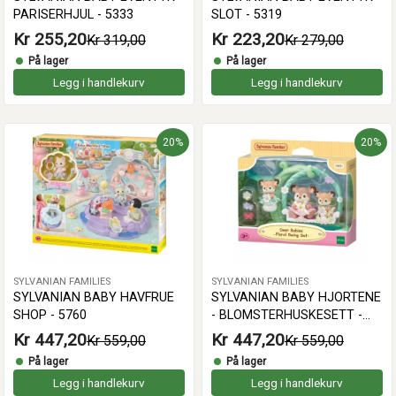
PARISERHJUL - 5333
SLOT - 5319
Kr 255,20
Kr 223,20
Kr 319,00
Kr 279,00
På lager
På lager
Legg i handlekurv
Legg i handlekurv
20%
20%
SYLVANIAN FAMILIES
SYLVANIAN FAMILIES
SYLVANIAN BABY HAVFRUE
SYLVANIAN BABY HJORTENE
SHOP - 5760
- BLOMSTERHUSKESETT -
5801
Kr 447,20
Kr 447,20
Kr 559,00
Kr 559,00
På lager
På lager
Legg i handlekurv
Legg i handlekurv