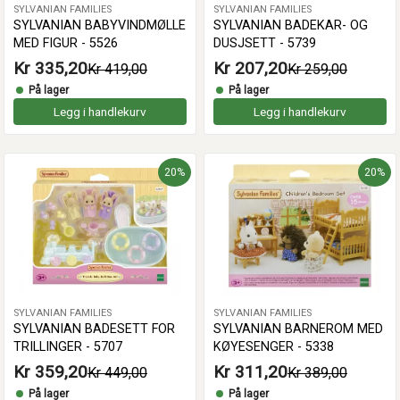
SYLVANIAN FAMILIES
SYLVANIAN FAMILIES
SYLVANIAN BABYVINDMØLLE
SYLVANIAN BADEKAR- OG
MED FIGUR - 5526
DUSJSETT - 5739
Kr 335,20
Kr 207,20
Kr 419,00
Kr 259,00
På lager
På lager
Legg i handlekurv
Legg i handlekurv
20%
20%
SYLVANIAN FAMILIES
SYLVANIAN FAMILIES
SYLVANIAN BADESETT FOR
SYLVANIAN BARNEROM MED
TRILLINGER - 5707
KØYESENGER - 5338
Kr 359,20
Kr 311,20
Kr 449,00
Kr 389,00
På lager
På lager