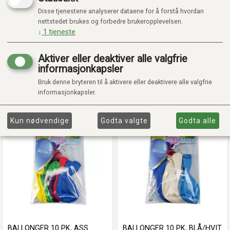
Disse tjenestene analyserer dataene for å forstå hvordan
nettstedet brukes og forbedre brukeropplevelsen.
↓
1
tjeneste
ANSIKTSMALING CARIOCA
ARIEL CLASSIC XS (3-4)
Aktiver eller deaktiver alle valgfrie
MONSTER 3 STK.
informasjonkapsler
Kr 149,00
Kr 449,00
Bruk denne bryteren til å aktivere eller deaktivere alle valgfrie
På lager
På lager
informasjonkapsler.
Legg i handlekurv
Legg i handlekurv
Kun nødvendige
Godta valgte
Godta alle
BALLONGER 10 PK, ASS
BALLONGER 10 PK, BLÅ/HVIT