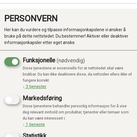
PERSONVERN
0
Her kan du vurdere og tilpasse informasjonkapslene vi ønsker å
bruke på dette nettstedet. Du bestemmer! Aktiver eller deaktiver
informasjonkapsler etter eget ønske.
Funksjonelle
(nødvendig)
Disse tjenestene er essensielle for at nettstedet skal være
Produkter
brukbar. Du kan ikke deaktivere disse, da nettsiden ellers ikke vil
Viser 135 produkter
fungere korrekt.
Kategorier
↓
3
tjenester
Markedsføring
Disse tjenestene behandler personlig informasjon for å vise
deg relevant innhold om produkter, tjenester eller temaer som
du kan være interessert i.
↓
1
tjeneste
Statistikk