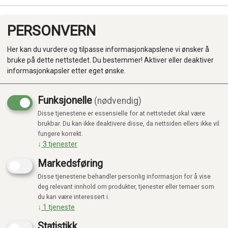
PERSONVERN
0
Her kan du vurdere og tilpasse informasjonkapslene vi ønsker å
bruke på dette nettstedet. Du bestemmer! Aktiver eller deaktiver
informasjonkapsler etter eget ønske.
Funksjonelle
(nødvendig)
BADELEKER
Disse tjenestene er essensielle for at nettstedet skal være
Produkter
brukbar. Du kan ikke deaktivere disse, da nettsiden ellers ikke vil
fungere korrekt.
Kategorier
↓
3
tjenester
Viser 22 produkter
Markedsføring
Disse tjenestene behandler personlig informasjon for å vise
deg relevant innhold om produkter, tjenester eller temaer som
du kan være interessert i.
↓
1
tjeneste
20%
20%
Statistikk