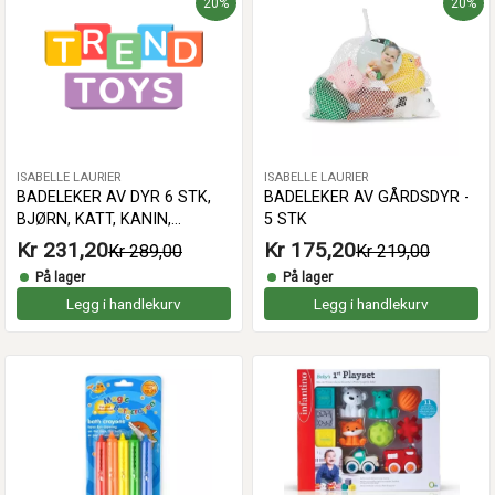
20%
20%
ISABELLE LAURIER
ISABELLE LAURIER
BADELEKER AV DYR 6 STK,
BADELEKER AV GÅRDSDYR -
BJØRN, KATT, KANIN,
5 STK
KROKODILLE, HVAL, PANDA
Kr 231,20
Kr 175,20
Kr 289,00
Kr 219,00
På lager
På lager
Legg i handlekurv
Legg i handlekurv