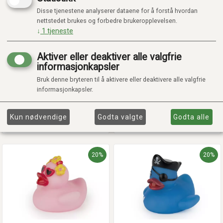
Disse tjenestene analyserer dataene for å forstå hvordan
nettstedet brukes og forbedre brukeropplevelsen.
↓
1
tjeneste
Aktiver eller deaktiver alle valgfrie
ISABELLE LAURIER
ISABELLE LAURIER
informasjonkapsler
BADE ENDER - 5 STK
BADEAND - PRINSESSE
Bruk denne bryteren til å aktivere eller deaktivere alle valgfrie
informasjonkapsler.
Kr 175,20
Kr 47,92
Kr 219,00
Kr 59,90
På lager
På lager
Kun nødvendige
Godta valgte
Godta alle
Legg i handlekurv
Legg i handlekurv
20%
20%