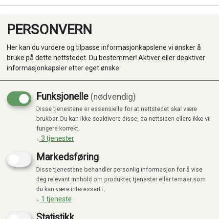
PERSONVERN
0
Her kan du vurdere og tilpasse informasjonkapslene vi ønsker å
bruke på dette nettstedet. Du bestemmer! Aktiver eller deaktiver
informasjonkapsler etter eget ønske.
Funksjonelle
(nødvendig)
KUNNE IKKE FINNE PRODUKTET
Disse tjenestene er essensielle for at nettstedet skal være
Produkter
Forside
brukbar. Du kan ikke deaktivere disse, da nettsiden ellers ikke vil
fungere korrekt.
Kategorier
↓
3
tjenester
Markedsføring
Disse tjenestene behandler personlig informasjon for å vise
deg relevant innhold om produkter, tjenester eller temaer som
du kan være interessert i.
↓
1
tjeneste
Statistikk