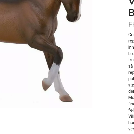
B
F
Co
re
in
bru
tr
så
rep
pa
st
de
Mc
fi
føl
Vi
hun
ver