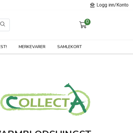
Logg inn/Konto
0
orier
ST!
MERKEVARER
SAMLEKORT