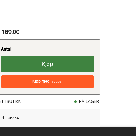
 189,00
Antall
Kjøp
Kjøp med
ETTBUTIKK
PÅ LAGER
Id: 106254