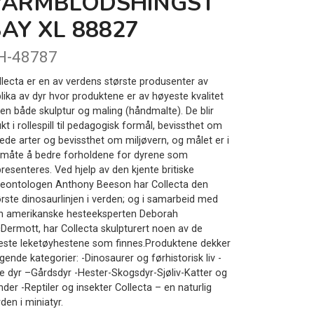
VARMBLODSHINGST
AY XL 88827
H-48787
llecta er en av verdens største produsenter av
plika av dyr hvor produktene er av høyeste kvalitet
nen både skulptur og maling (håndmalte). De blir
kt i rollespill til pedagogisk formål, bevissthet om
uede arter og bevissthet om miljøvern, og målet er i
 måte å bedre forholdene for dyrene som
resenteres. Ved hjelp av den kjente britiske
leontologen Anthony Beeson har Collecta den
ørste dinosaurlinjen i verden; og i samarbeid med
n amerikanske hesteeksperten Deborah
Dermott, har Collecta skulpturert noen av de
neste leketøyhestene som finnes.Produktene dekker
gende kategorier: -Dinosaurer og førhistorisk liv -
lle dyr –Gårdsdyr -Hester-Skogsdyr-Sjøliv-Katter og
der -Reptiler og insekter Collecta – en naturlig
den i miniatyr.