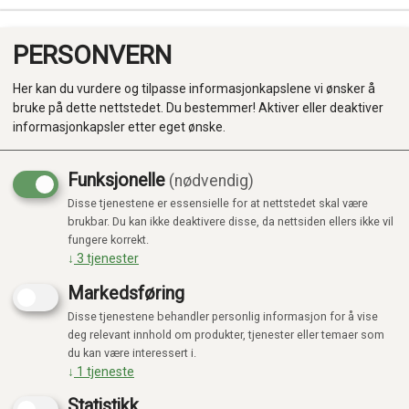
PERSONVERN
0
Her kan du vurdere og tilpasse informasjonkapslene vi ønsker å
bruke på dette nettstedet. Du bestemmer! Aktiver eller deaktiver
informasjonkapsler etter eget ønske.
Funksjonelle
(nødvendig)
KUNNE IKKE FINNE PRODUKTET
Disse tjenestene er essensielle for at nettstedet skal være
Produkter
Forside
brukbar. Du kan ikke deaktivere disse, da nettsiden ellers ikke vil
fungere korrekt.
Kategorier
↓
3
tjenester
Markedsføring
Disse tjenestene behandler personlig informasjon for å vise
deg relevant innhold om produkter, tjenester eller temaer som
du kan være interessert i.
↓
1
tjeneste
Statistikk