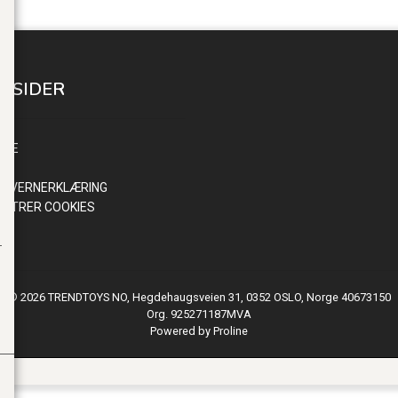
E SIDER
INN
NDE
R
NVERNERKLÆRING
ISTRER COOKIES
© 2026 TRENDTOYS NO, Hegdehaugsveien 31, 0352 OSLO, Norge 40673150
Org. 925271187MVA
Powered by Proline