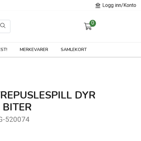
Logg inn/Konto
0
orier
ST!
MERKEVARER
SAMLEKORT
REPUSLESPILL DYR
 BITER
G-520074