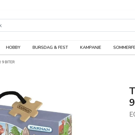
rodukter
Kateg
HOBBY
BURSDAG & FEST
KAMPANJE
SOMMERFE
 9 BITER
T
9
E