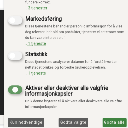
fungere korrekt.
↓
3
tjenester
Markedsføring
Disse tjenestene behandler personlig informasjon for å vise
TRENDTOYS.NO
MIN
deg relevant innhold om produkter, tjenester eller temaer som
du kan være interessert i.
OM TRENDTOYS
LOGG 
↓
1
tjeneste
KONTAKT OSS
NY KU
Statistikk
GAVEKORT
VILKÅ
PERSO
Disse tjenestene analyserer dataene for å forstå hvordan
ADMIN
nettstedet brukes og forbedre brukeropplevelsen.
↓
1
tjeneste
Aktiver eller deaktiver alle valgfrie
informasjonkapsler
Bruk denne bryteren til å aktivere eller deaktivere alle valgfrie
informasjonkapsler.
Kun nødvendige
Godta valgte
Godta alle