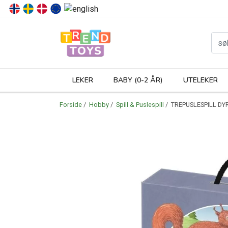
P
LEKER
BABY (0-2 ÅR)
UTELEKER
Forside
/
Hobby
/
Spill & Puslespill
/ TREPUSLESPILL DYR