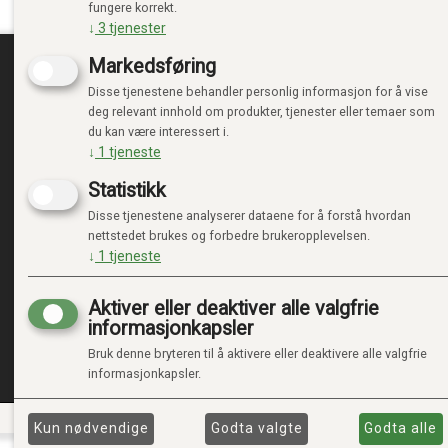
fungere korrekt.
↓
3
tjenester
Markedsføring
Disse tjenestene behandler personlig informasjon for å vise
TRENDTOYS.NO
MIN
deg relevant innhold om produkter, tjenester eller temaer som
du kan være interessert i.
OM TRENDTOYS
LOGG 
↓
1
tjeneste
KONTAKT OSS
NY KU
Statistikk
GAVEKORT
VILKÅ
PERSO
Disse tjenestene analyserer dataene for å forstå hvordan
ADMIN
nettstedet brukes og forbedre brukeropplevelsen.
↓
1
tjeneste
Aktiver eller deaktiver alle valgfrie
informasjonkapsler
Bruk denne bryteren til å aktivere eller deaktivere alle valgfrie
informasjonkapsler.
Kun nødvendige
Godta valgte
Godta alle