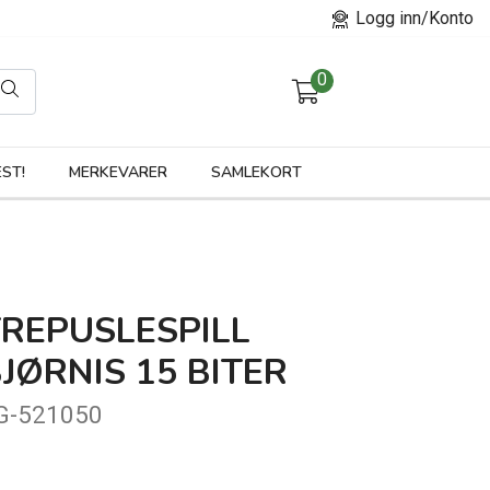
Logg inn/Konto
0
orier
ST!
MERKEVARER
SAMLEKORT
TREPUSLESPILL
JØRNIS 15 BITER
G-521050