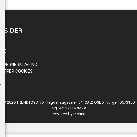
E SIDER
INN
NDE
R
NVERNERKLÆRING
ISTRER COOKIES
© 2026 TRENDTOYS NO, Hegdehaugsveien 31, 0352 OSLO, Norge 40673150
Org. 925271187MVA
Powered by Proline