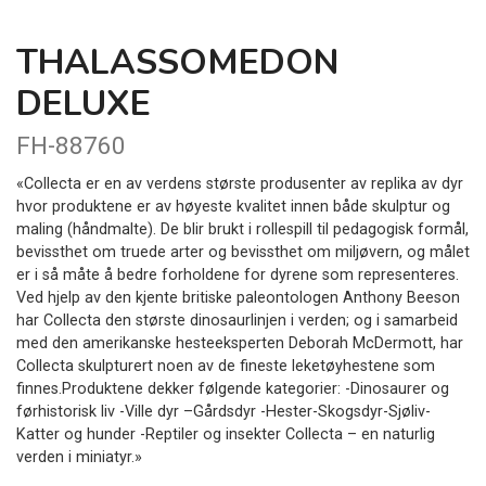
THALASSOMEDON
DELUXE
FH-88760
«Collecta er en av verdens største produsenter av replika av dyr
hvor produktene er av høyeste kvalitet innen både skulptur og
maling (håndmalte). De blir brukt i rollespill til pedagogisk formål,
bevissthet om truede arter og bevissthet om miljøvern, og målet
er i så måte å bedre forholdene for dyrene som representeres.
Ved hjelp av den kjente britiske paleontologen Anthony Beeson
har Collecta den største dinosaurlinjen i verden; og i samarbeid
med den amerikanske hesteeksperten Deborah McDermott, har
Collecta skulpturert noen av de fineste leketøyhestene som
finnes.Produktene dekker følgende kategorier: -Dinosaurer og
førhistorisk liv -Ville dyr –Gårdsdyr -Hester-Skogsdyr-Sjøliv-
Katter og hunder -Reptiler og insekter Collecta – en naturlig
verden i miniatyr.»