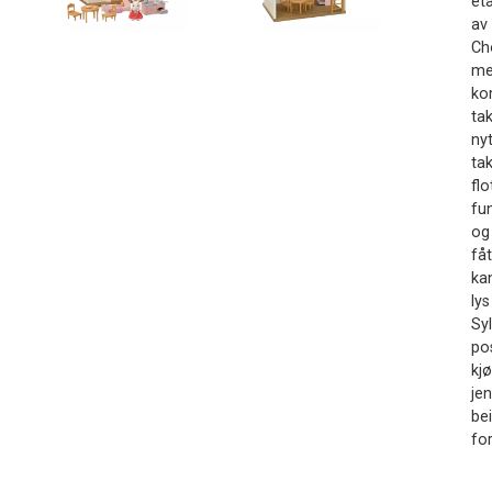
et
av
Ch
me
ko
ta
ny
ta
fl
fu
og
få
ka
lys
Sy
po
kj
je
be
for