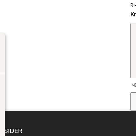
Ri
Kr
N
E SIDER