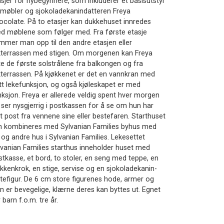
asjer for nybegynnere, som inkluderer et basisutstyr
 møbler og sjokoladekanindatteren Freya
ocolate. På to etasjer kan dukkehuset innredes
d møblene som følger med. Fra første etasje
mmer man opp til den andre etasjen eller
kterrassen med stigen. Om morgenen kan Freya
te de første solstrålene fra balkongen og fra
kterrassen. På kjøkkenet er det en vannkran med
ott lekefunksjon, og også kjøleskapet er med
nksjon. Freya er allerede veldig spent hver morgen
 ser nysgjerrig i postkassen for å se om hun har
tt post fra vennene sine eller bestefaren. Starthuset
n kombineres med Sylvanian Families byhus med
 og andre hus i Sylvanian Families. Lekesettet
lvanian Families starthus inneholder huset med
stkasse, et bord, to stoler, en seng med teppe, en
økkenkrok, en stige, servise og en sjokoladekanin-
ntefigur. De 6 cm store figurenes hode, armer og
in er bevegelige, klærne deres kan byttes ut. Egnet
 barn f.o.m. tre år.