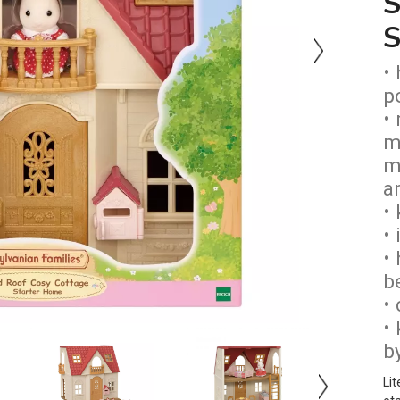
S
•
p
•
m
m
a
•
•
•
b
•
•
b
Lit