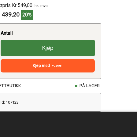
ktpris Kr 549,00
ink. mva.
 439,20
20%
Antall
Kjøp
Kjøp med
ETTBUTIKK
PÅ LAGER
Id: 107123