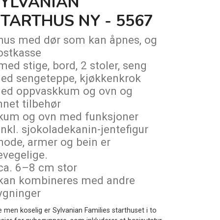
SYLVANIAN
TARTHUS NY - 5567
 hus med dør som kan åpnes, og
ostkasse
 med stige, bord, 2 stoler, seng
ed sengeteppe, kjøkkenkrok
ed oppvaskkum og ovn og
nnet tilbehør
 kum og ovn med funksjoner
 inkl. sjokoladekanin-jentefigur
 hode, armer og bein er
evegelige.
 ca. 6–8 cm stor
 kan kombineres med andre
ygninger
e men koselig er Sylvanian Families starthuset i to