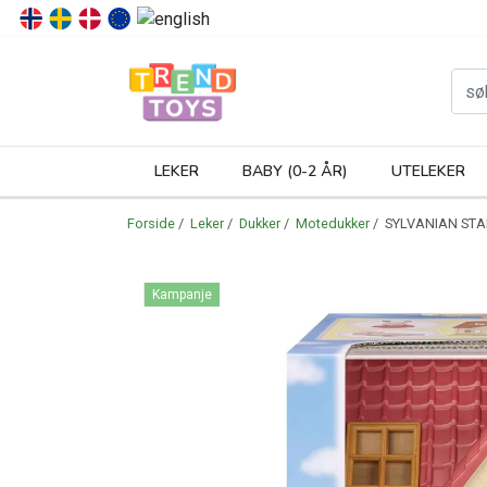
P
LEKER
BABY (0-2 ÅR)
UTELEKER
Forside
/
Leker
/
Dukker
/
Motedukker
/ SYLVANIAN STA
Kampanje