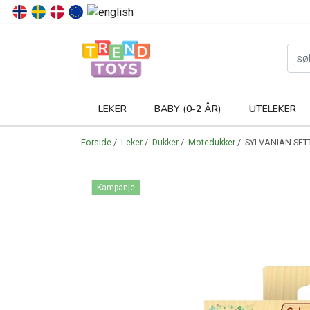
P
LEKER
BABY (0-2 ÅR)
UTELEKER
Forside
/
Leker
/
Dukker
/
Motedukker
/ SYLVANIAN SET
Kampanje