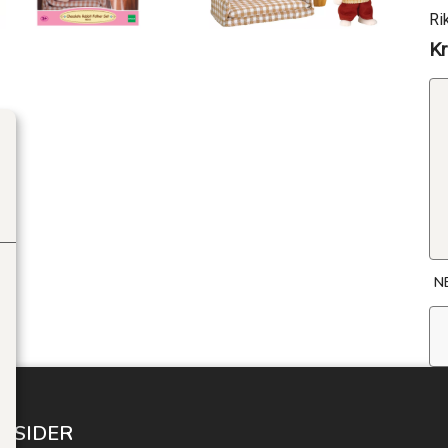
Ri
Kr
N
E SIDER