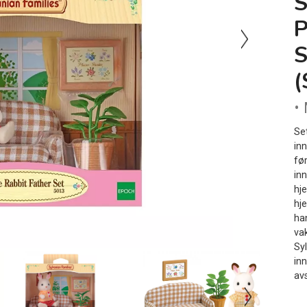
(
•
Se
in
fø
inn
hj
hj
ha
va
Sy
in
av