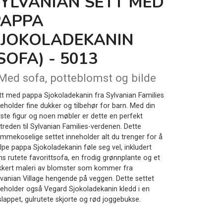
SYLVANIAN SETT MED
PAPPA
SJOKOLADEKANIN
SOFA) - 5013
 Med sofa, potteblomst og bilde
tt med pappa Sjokoladekanin fra Sylvanian Families
neholder fine dukker og tilbehør for barn. Med din
rste figur og noen møbler er dette en perfekt
treden til Sylvanian Families-verdenen. Dette
emmekoselige settet inneholder alt du trenger for å
elpe pappa Sjokoladekanin føle seg vel, inkludert
ns rutete favorittsofa, en frodig grønnplante og et
kkert maleri av blomster som kommer fra
lvanian Village hengende på veggen. Dette settet
neholder også Vegard Sjokoladekanin kledd i en
slappet, gulrutete skjorte og rød joggebukse.