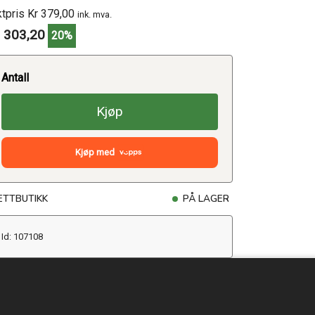
ktpris Kr 379,00
ink. mva.
 303,20
20%
Antall
Kjøp
Kjøp med
ETTBUTIKK
PÅ LAGER
Id: 107108