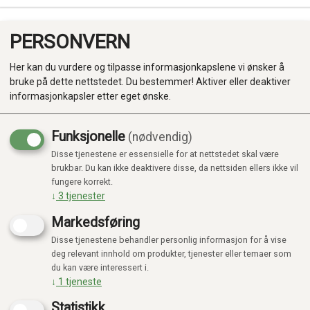
PERSONVERN
0
Her kan du vurdere og tilpasse informasjonkapslene vi ønsker å
bruke på dette nettstedet. Du bestemmer! Aktiver eller deaktiver
informasjonkapsler etter eget ønske.
Funksjonelle
(nødvendig)
Kampanje
-20%
Disse tjenestene er essensielle for at nettstedet skal være
Produkter
brukbar. Du kan ikke deaktivere disse, da nettsiden ellers ikke vil
fungere korrekt.
Kategorier
↓
3
tjenester
Markedsføring
Disse tjenestene behandler personlig informasjon for å vise
deg relevant innhold om produkter, tjenester eller temaer som
du kan være interessert i.
↓
1
tjeneste
Statistikk