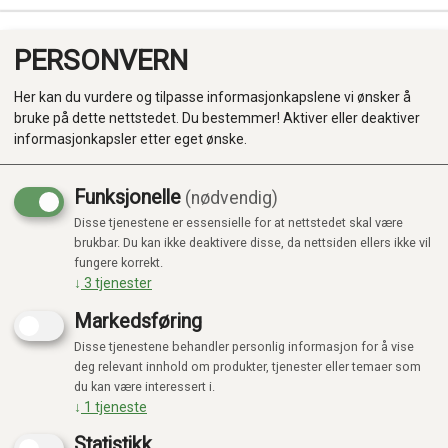
PERSONVERN
0
Her kan du vurdere og tilpasse informasjonkapslene vi ønsker å
bruke på dette nettstedet. Du bestemmer! Aktiver eller deaktiver
informasjonkapsler etter eget ønske.
Funksjonelle
(nødvendig)
Kampanje
-20%
Disse tjenestene er essensielle for at nettstedet skal være
Produkter
brukbar. Du kan ikke deaktivere disse, da nettsiden ellers ikke vil
fungere korrekt.
Kategorier
↓
3
tjenester
Markedsføring
Disse tjenestene behandler personlig informasjon for å vise
deg relevant innhold om produkter, tjenester eller temaer som
du kan være interessert i.
↓
1
tjeneste
Statistikk