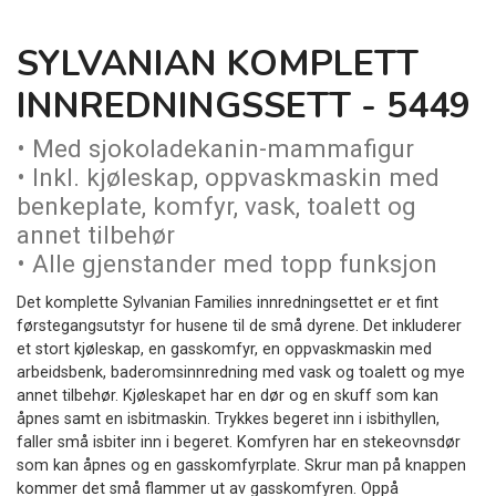
SYLVANIAN KOMPLETT
INNREDNINGSSETT - 5449
• Med sjokoladekanin-mammafigur
• Inkl. kjøleskap, oppvaskmaskin med
benkeplate, komfyr, vask, toalett og
annet tilbehør
• Alle gjenstander med topp funksjon
Det komplette Sylvanian Families innredningsettet er et fint
førstegangsutstyr for husene til de små dyrene. Det inkluderer
et stort kjøleskap, en gasskomfyr, en oppvaskmaskin med
arbeidsbenk, baderomsinnredning med vask og toalett og mye
annet tilbehør. Kjøleskapet har en dør og en skuff som kan
åpnes samt en isbitmaskin. Trykkes begeret inn i isbithyllen,
faller små isbiter inn i begeret. Komfyren har en stekeovnsdør
som kan åpnes og en gasskomfyrplate. Skrur man på knappen
kommer det små flammer ut av gasskomfyren. Oppå