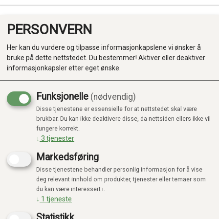
PERSONVERN
0
Her kan du vurdere og tilpasse informasjonkapslene vi ønsker å
bruke på dette nettstedet. Du bestemmer! Aktiver eller deaktiver
informasjonkapsler etter eget ønske.
Funksjonelle
(nødvendig)
Kampanje
-20%
Disse tjenestene er essensielle for at nettstedet skal være
Produkter
brukbar. Du kan ikke deaktivere disse, da nettsiden ellers ikke vil
fungere korrekt.
Kategorier
↓
3
tjenester
Markedsføring
Disse tjenestene behandler personlig informasjon for å vise
deg relevant innhold om produkter, tjenester eller temaer som
du kan være interessert i.
↓
1
tjeneste
Statistikk