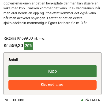
oppvaskmaskinen er det en benkeplate der man kan skjære en
kake med kniv. I vasken kommer det vann ut av vannkranen, når
man drar hendelen opp og i toalettet kommer det også vann,
når man aktiverer spylingen. I settet er det en ekstra
sjokoladekanin-mammafigur. Egnet for barn f.o.m. 3 år.
Riktpris Kr 699,00
ink. mva.
Kr 559,20
20%
Antall
Kjøp
Kjøp med
NETTBUTIKK
PÅ LAGER