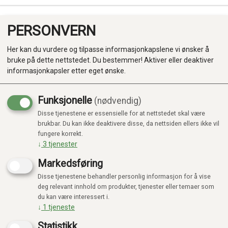
PERSONVERN
0
Her kan du vurdere og tilpasse informasjonkapslene vi ønsker å
bruke på dette nettstedet. Du bestemmer! Aktiver eller deaktiver
informasjonkapsler etter eget ønske.
Funksjonelle
(nødvendig)
Kampanje
-20%
Disse tjenestene er essensielle for at nettstedet skal være
Produkter
brukbar. Du kan ikke deaktivere disse, da nettsiden ellers ikke vil
fungere korrekt.
Kategorier
↓
3
tjenester
Markedsføring
Disse tjenestene behandler personlig informasjon for å vise
deg relevant innhold om produkter, tjenester eller temaer som
du kan være interessert i.
↓
1
tjeneste
Statistikk