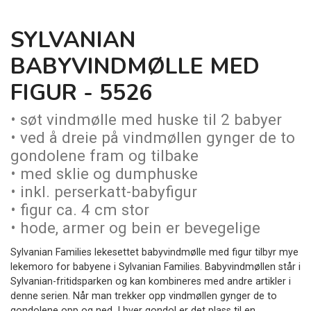
SYLVANIAN
BABYVINDMØLLE MED
FIGUR - 5526
• søt vindmølle med huske til 2 babyer
• ved å dreie på vindmøllen gynger de to
gondolene fram og tilbake
• med sklie og dumphuske
• inkl. perserkatt-babyfigur
• figur ca. 4 cm stor
• hode, armer og bein er bevegelige
Sylvanian Families lekesettet babyvindmølle med figur tilbyr mye
lekemoro for babyene i Sylvanian Families. Babyvindmøllen står i
Sylvanian-fritidsparken og kan kombineres med andre artikler i
denne serien. Når man trekker opp vindmøllen gynger de to
gondolene opp og ned. I hver gondol er det plass til en