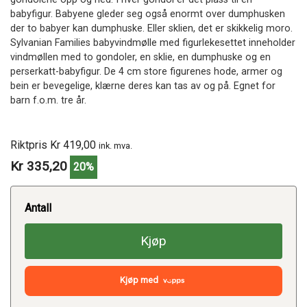
babyfigur. Babyene gleder seg også enormt over dumphusken
der to babyer kan dumphuske. Eller sklien, det er skikkelig moro.
Sylvanian Families babyvindmølle med figurlekesettet inneholder
vindmøllen med to gondoler, en sklie, en dumphuske og en
perserkatt-babyfigur. De 4 cm store figurenes hode, armer og
bein er bevegelige, klærne deres kan tas av og på. Egnet for
barn f.o.m. tre år.
Riktpris Kr 419,00
ink. mva.
Kr 335,20
20%
Antall
Kjøp
Kjøp med