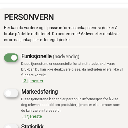
PERSONVERN
0
Her kan du vurdere og tilpasse informasjonkapslene vi ønsker å
bruke på dette nettstedet. Du bestemmer! Aktiver eller deaktiver
informasjonkapsler etter eget ønske.
Funksjonelle
(nødvendig)
Kampanje
-20%
Disse tjenestene er essensielle for at nettstedet skal være
Produkter
brukbar. Du kan ikke deaktivere disse, da nettsiden ellers ikke vil
fungere korrekt.
Kategorier
↓
3
tjenester
Markedsføring
Disse tjenestene behandler personlig informasjon for å vise
deg relevant innhold om produkter, tjenester eller temaer som
du kan være interessert i.
↓
1
tjeneste
Statistikk