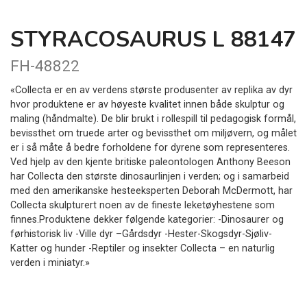
STYRACOSAURUS L 88147
FH-48822
«Collecta er en av verdens største produsenter av replika av dyr
hvor produktene er av høyeste kvalitet innen både skulptur og
maling (håndmalte). De blir brukt i rollespill til pedagogisk formål,
bevissthet om truede arter og bevissthet om miljøvern, og målet
er i så måte å bedre forholdene for dyrene som representeres.
Ved hjelp av den kjente britiske paleontologen Anthony Beeson
har Collecta den største dinosaurlinjen i verden; og i samarbeid
med den amerikanske hesteeksperten Deborah McDermott, har
Collecta skulpturert noen av de fineste leketøyhestene som
finnes.Produktene dekker følgende kategorier: -Dinosaurer og
førhistorisk liv -Ville dyr –Gårdsdyr -Hester-Skogsdyr-Sjøliv-
Katter og hunder -Reptiler og insekter Collecta – en naturlig
verden i miniatyr.»