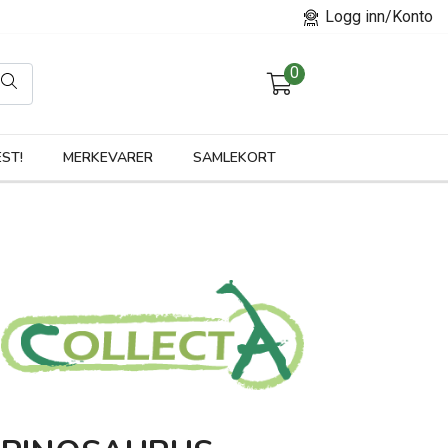
Logg inn/Konto
0
orier
ST!
MERKEVARER
SAMLEKORT