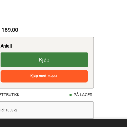
 189,00
Antall
Kjøp
Kjøp med
ETTBUTIKK
PÅ LAGER
Id: 105872