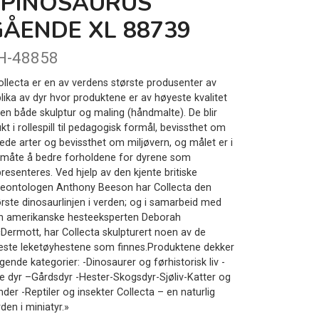
SPINOSAURUS
GÅENDE XL 88739
H-48858
ollecta er en av verdens største produsenter av
plika av dyr hvor produktene er av høyeste kvalitet
nen både skulptur og maling (håndmalte). De blir
kt i rollespill til pedagogisk formål, bevissthet om
uede arter og bevissthet om miljøvern, og målet er i
 måte å bedre forholdene for dyrene som
resenteres. Ved hjelp av den kjente britiske
leontologen Anthony Beeson har Collecta den
ørste dinosaurlinjen i verden; og i samarbeid med
n amerikanske hesteeksperten Deborah
Dermott, har Collecta skulpturert noen av de
neste leketøyhestene som finnes.Produktene dekker
gende kategorier: -Dinosaurer og førhistorisk liv -
lle dyr –Gårdsdyr -Hester-Skogsdyr-Sjøliv-Katter og
der -Reptiler og insekter Collecta – en naturlig
den i miniatyr.»