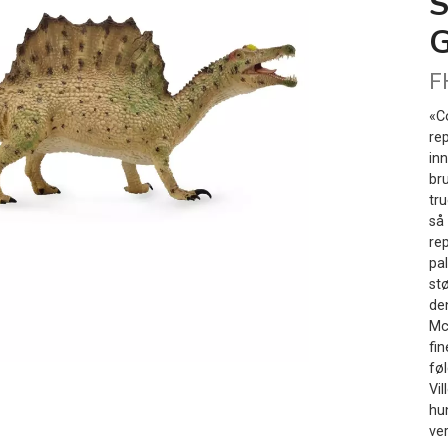
F
«C
re
in
bru
tr
så
rep
pa
st
de
Mc
fi
føl
Vi
hun
ver