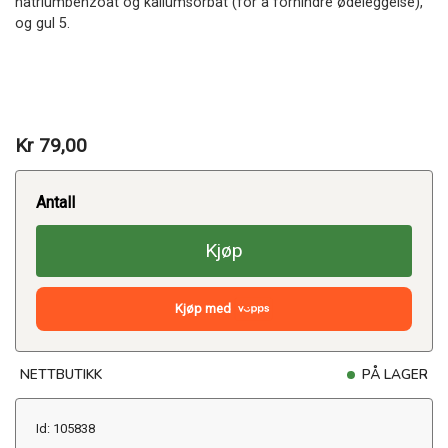
natriumbenzoat og kaliumsorbat (for å forhindre ødeleggelse),
og gul 5.
Kr 79,00
Antall
Kjøp
Kjøp med
NETTBUTIKK
PÅ LAGER
Id: 105838