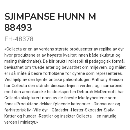
SJIMPANSE HUNN M
88493
FH-48378
«Collecta er en av verdens største produsenter av replika av dyr
hvor produktene er av høyeste kvalitet innen både skulptur og
maling (håndmalte). De blir brukt i rollespill til pedagogisk formål,
bevissthet om truede arter og bevissthet om miljøvern, og målet
er i så måte å bedre forholdene for dyrene som representeres.
Ved hjelp av den kjente britiske paleontologen Anthony Beeson
har Collecta den største dinosaurlinjen i verden; og i samarbeid
med den amerikanske hesteeksperten Deborah McDermott, har
Collecta skulpturert noen av de fineste leketøyhestene som
finnes.Produktene dekker følgende kategorier: -Dinosaurer og
førhistorisk liv -Ville dyr –Gårdsdyr -Hester-Skogsdyr-Sjøliv-
Katter og hunder -Reptiler og insekter Collecta – en naturlig
verden i miniatyr.»