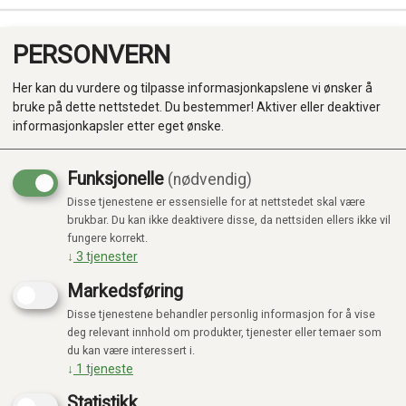
PERSONVERN
0
Her kan du vurdere og tilpasse informasjonkapslene vi ønsker å
bruke på dette nettstedet. Du bestemmer! Aktiver eller deaktiver
informasjonkapsler etter eget ønske.
Funksjonelle
(nødvendig)
KUNNE IKKE FINNE PRODUKTET
Disse tjenestene er essensielle for at nettstedet skal være
Produkter
Forside
brukbar. Du kan ikke deaktivere disse, da nettsiden ellers ikke vil
fungere korrekt.
Kategorier
↓
3
tjenester
Markedsføring
Disse tjenestene behandler personlig informasjon for å vise
deg relevant innhold om produkter, tjenester eller temaer som
du kan være interessert i.
↓
1
tjeneste
Statistikk