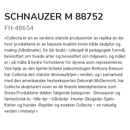
SCHNAUZER M 88752
FH-48654
«Collecta er en av verdens største produsenter av replika av dyr
hvor produktene er av høyeste kvalitet innen både skulptur og
maling (håndmalte). De blir brukt i rollespill til pedagogisk formål,
bevissthet om truede arter og bevissthet om miljøvern, og målet
er i så måte å bedre forholdene for dyrene som representeres.
Ved hjelp av den kjente britiske paleontologen Anthony Beeson
har Collecta den største dinosaurlinjen i verden; og i samarbeid
med den amerikanske hesteeksperten Deborah McDermott, har
Collecta skulpturert noen av de fineste leketøyhestene som
finnes.Produktene dekker følgende kategorier: -Dinosaurer og
førhistorisk liv -Ville dyr –Gårdsdyr -Hester-Skogsdyr-Sjøliv-
Katter og hunder -Reptiler og insekter Collecta – en naturlig
verden i miniatyr.»