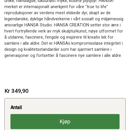
unike, håndlagde, luksuriøst myke, kosete plysjdyr. HANSA-
merket er internasjonalt anerkjent for våre "true to life"
reproduksjoner av verdens mest elskede dyr, skapt av de
legendariske, dyktige håndverkerne i vårt sosialt og miljømessig
ansvarlige HANSA Studio. HANSA CREATION setter stor ære i
hvert fortryllende verk av myk skulpturkunst, nøye utformet for
å utdanne, fascinere, fengsle og inspirere til kreativ lek for
samlere i alle aldre. Det er HANSAs kompromissløse integritet i
design og kvalitetsstandarder som har sjarmert samlere i
generasjoner og fortsetter å fascinere nye samlere i alle aldre.
Kr 349,90
Antall
Kjøp