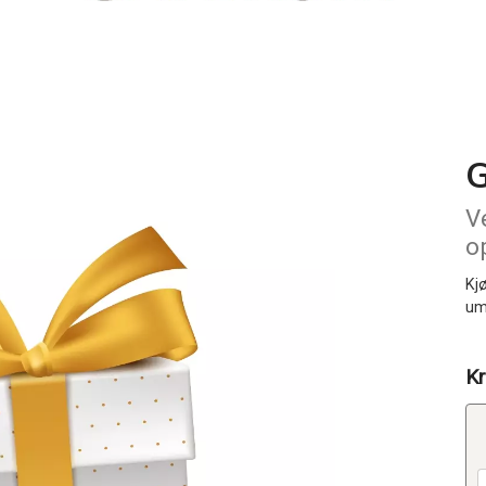
V
o
Kjø
um
Kr