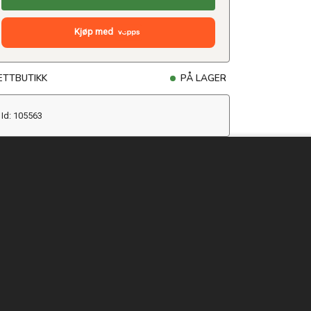
Kjøp med
ETTBUTIKK
PÅ LAGER
Id: 105563