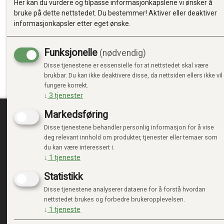
Her kan du vurdere og tilpasse informasjonkapslene vi ønsker å
bruke på dette nettstedet. Du bestemmer! Aktiver eller deaktiver
informasjonkapsler etter eget ønske.
Funksjonelle
(nødvendig)
Disse tjenestene er essensielle for at nettstedet skal være
brukbar. Du kan ikke deaktivere disse, da nettsiden ellers ikke vil
fungere korrekt.
↓
3
tjenester
Markedsføring
Disse tjenestene behandler personlig informasjon for å vise
TRENDTOYS.NO
MIN
deg relevant innhold om produkter, tjenester eller temaer som
du kan være interessert i.
OM TRENDTOYS
LOGG 
↓
1
tjeneste
KONTAKT OSS
NY KU
Statistikk
GAVEKORT
VILKÅ
PERSO
Disse tjenestene analyserer dataene for å forstå hvordan
ADMIN
nettstedet brukes og forbedre brukeropplevelsen.
↓
1
tjeneste