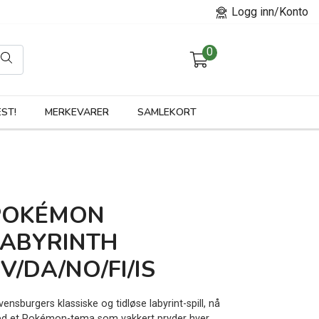
Logg inn/Konto
0
orier
ST!
MERKEVARER
SAMLEKORT
POKÉMON
LABYRINTH
V/DA/NO/FI/IS
ensburgers klassiske og tidløse labyrint-spill, nå
d et Pokémon-tema som vakkert pryder hver