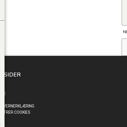
N
E SIDER
INN
NDE
R
NVERNERKLÆRING
ISTRER COOKIES