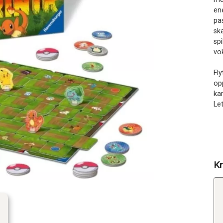
ene
pa
ska
spi
vo
Fl
op
kar
Let
Kr