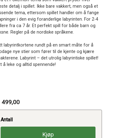
ste detalj i spillet. Ikke bare vakkert, men også et
ssende tema, ettersom spillet handler om å fange
pninger i den evig foranderlige labyrinten. For 2-4
llere fra ca 7 år. Et perfekt spill for både barn og
ksne. Regler på de nordiske språkene.
ytt labyrintkortene rundt på en smart måte for å
pdage nye stier som fører til de kjente og kjære
akterene. Labyrint – det utrolig labyrintiske spillet!
t å leke og alltid spennende!
 499,00
Antall
Kjøp