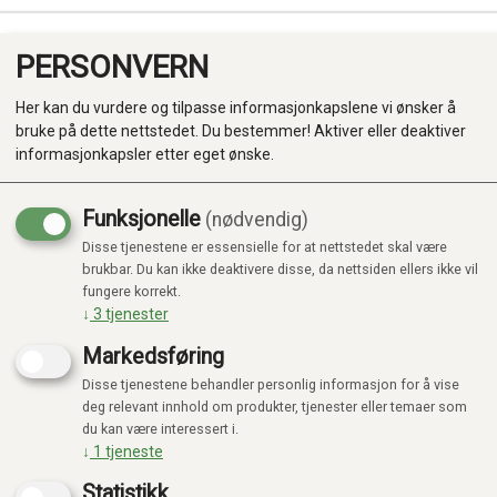
PERSONVERN
0
Her kan du vurdere og tilpasse informasjonkapslene vi ønsker å
bruke på dette nettstedet. Du bestemmer! Aktiver eller deaktiver
informasjonkapsler etter eget ønske.
Funksjonelle
(nødvendig)
KUNNE IKKE FINNE PRODUKTET
Disse tjenestene er essensielle for at nettstedet skal være
Produkter
Forside
brukbar. Du kan ikke deaktivere disse, da nettsiden ellers ikke vil
fungere korrekt.
Kategorier
↓
3
tjenester
Markedsføring
Disse tjenestene behandler personlig informasjon for å vise
deg relevant innhold om produkter, tjenester eller temaer som
du kan være interessert i.
↓
1
tjeneste
Statistikk