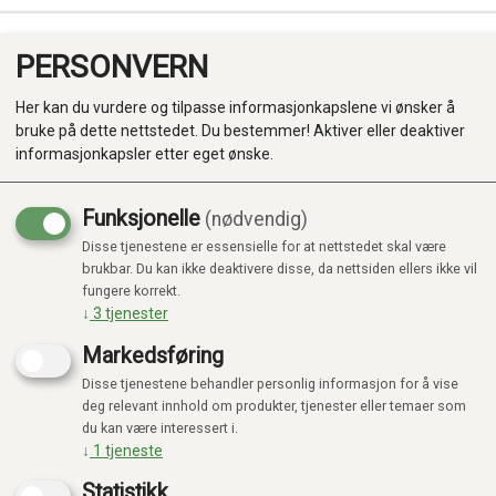
PERSONVERN
0
Her kan du vurdere og tilpasse informasjonkapslene vi ønsker å
bruke på dette nettstedet. Du bestemmer! Aktiver eller deaktiver
informasjonkapsler etter eget ønske.
Funksjonelle
(nødvendig)
KUNNE IKKE FINNE PRODUKTET
Disse tjenestene er essensielle for at nettstedet skal være
Produkter
Forside
brukbar. Du kan ikke deaktivere disse, da nettsiden ellers ikke vil
fungere korrekt.
Kategorier
↓
3
tjenester
Markedsføring
Disse tjenestene behandler personlig informasjon for å vise
deg relevant innhold om produkter, tjenester eller temaer som
du kan være interessert i.
↓
1
tjeneste
Statistikk