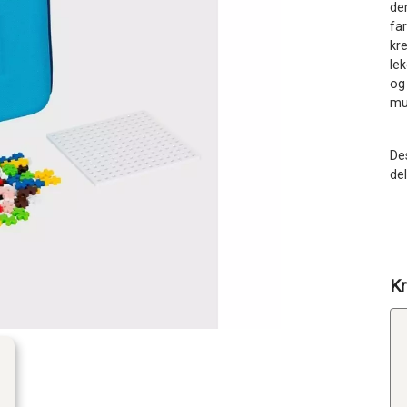
der
fa
kr
lek
og
mu
Des
de
Kr