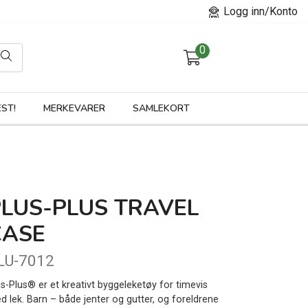
Logg inn/Konto
0
orier
ST!
MERKEVARER
SAMLEKORT
PLUS-PLUS TRAVEL
CASE
LU-7012
us-Plus® er et kreativt byggeleketøy for timevis
d lek. Barn – både jenter og gutter, og foreldrene