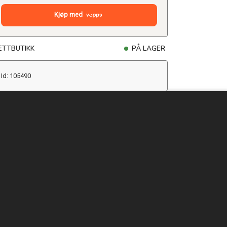
Kjøp med
ETTBUTIKK
PÅ LAGER
Id: 105490