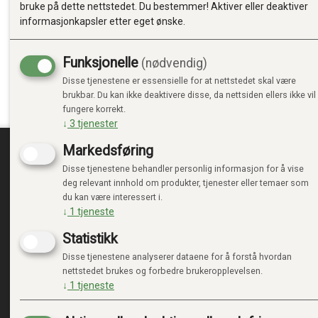
bruke på dette nettstedet. Du bestemmer! Aktiver eller deaktiver
informasjonkapsler etter eget ønske.
Funksjonelle
(nødvendig)
Disse tjenestene er essensielle for at nettstedet skal være
brukbar. Du kan ikke deaktivere disse, da nettsiden ellers ikke vil
fungere korrekt.
↓
3
tjenester
Markedsføring
Disse tjenestene behandler personlig informasjon for å vise
TRENDTOYS.NO
MIN
deg relevant innhold om produkter, tjenester eller temaer som
du kan være interessert i.
OM TRENDTOYS
LOGG 
↓
1
tjeneste
KONTAKT OSS
NY KU
Statistikk
GAVEKORT
VILKÅ
PERSO
Disse tjenestene analyserer dataene for å forstå hvordan
ADMIN
nettstedet brukes og forbedre brukeropplevelsen.
↓
1
tjeneste