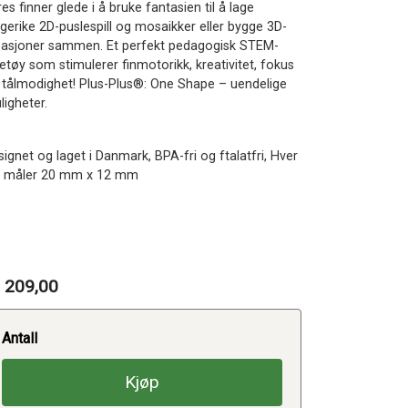
es finner glede i å bruke fantasien til å lage
rgerike 2D-puslespill og mosaikker eller bygge 3D-
easjoner sammen. Et perfekt pedagogisk STEM-
etøy som stimulerer finmotorikk, kreativitet, fokus
 tålmodighet! Plus-Plus®: One Shape – uendelige
ligheter.
ignet og laget i Danmark, BPA-fri og ftalatfri, Hver
l måler 20 mm x 12 mm
 209,00
Antall
Kjøp