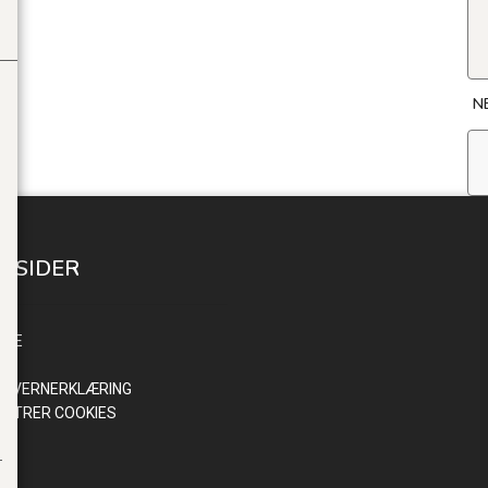
N
E SIDER
INN
NDE
R
NVERNERKLÆRING
ISTRER COOKIES