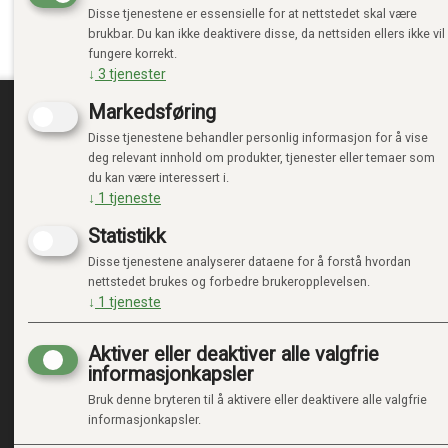
Disse tjenestene er essensielle for at nettstedet skal være
brukbar. Du kan ikke deaktivere disse, da nettsiden ellers ikke vil
fungere korrekt.
↓
3
tjenester
Markedsføring
Disse tjenestene behandler personlig informasjon for å vise
TRENDTOYS.NO
MIN
deg relevant innhold om produkter, tjenester eller temaer som
du kan være interessert i.
OM TRENDTOYS
LOGG 
↓
1
tjeneste
KONTAKT OSS
NY KU
Statistikk
GAVEKORT
VILKÅ
PERSO
Disse tjenestene analyserer dataene for å forstå hvordan
ADMIN
nettstedet brukes og forbedre brukeropplevelsen.
↓
1
tjeneste
Aktiver eller deaktiver alle valgfrie
informasjonkapsler
Bruk denne bryteren til å aktivere eller deaktivere alle valgfrie
informasjonkapsler.