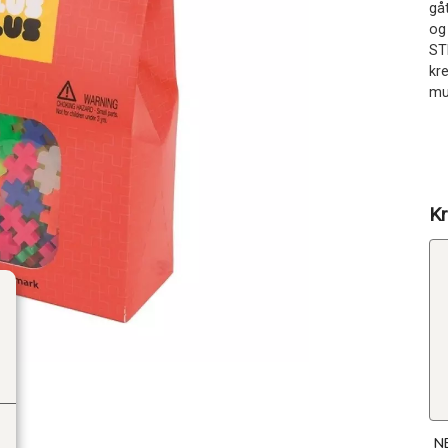
gå
og
ST
kr
mu
Kr
N