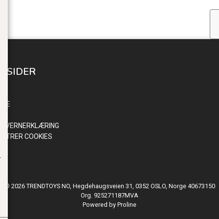
E SIDER
INN
NDE
R
NVERNERKLÆRING
ISTRER COOKIES
© 2026 TRENDTOYS NO, Hegdehaugsveien 31, 0352 OSLO, Norge 40673150
Org. 925271187MVA
Powered by Proline