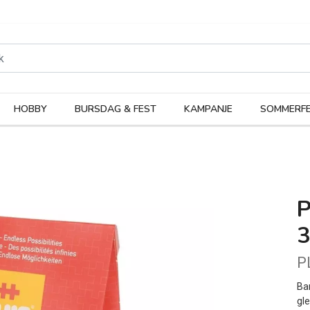
rodukter
Kateg
HOBBY
BURSDAG & FEST
KAMPANJE
SOMMERFE
P
3
P
Ba
gle