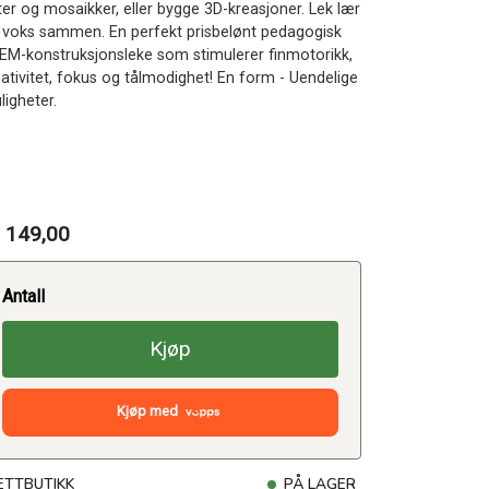
ter og mosaikker, eller bygge 3D-kreasjoner. Lek lær
 voks sammen. En perfekt prisbelønt pedagogisk
EM-konstruksjonsleke som stimulerer finmotorikk,
eativitet, fokus og tålmodighet! En form - Uendelige
ligheter.
 149,00
Antall
Kjøp
Kjøp med
ETTBUTIKK
PÅ LAGER