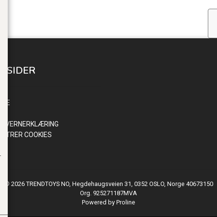
E SIDER
INN
NDE
R
NVERNERKLÆRING
ISTRER COOKIES
© 2026 TRENDTOYS NO, Hegdehaugsveien 31, 0352 OSLO, Norge 40673150
Org. 925271187MVA
Powered by Proline