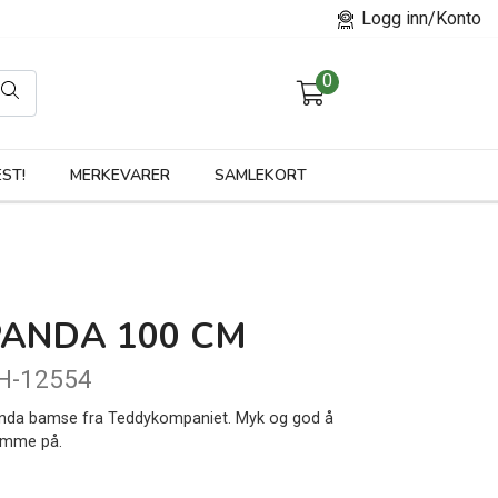
Logg inn/Konto
0
orier
ST!
MERKEVARER
SAMLEKORT
PANDA 100 CM
H-12554
nda bamse fra Teddykompaniet. Myk og god å
emme på.