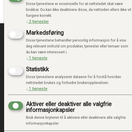
Disse tjenestene er essensielle for at nettstedet skal være
brukbar. Du kan ikke deaktivere disse, da nettsiden ellers ikke vil
fungere korrekt.
↓
3
tjenester
Markedsføring
Disse tjenestene behandler personlig informasjon for å vise
TRENDTOYS.NO
MIN
deg relevant innhold om produkter, tjenester eller temaer som
du kan være interessert i.
OM TRENDTOYS
LOGG 
↓
1
tjeneste
KONTAKT OSS
NY KU
Statistikk
GAVEKORT
VILKÅ
PERSO
Disse tjenestene analyserer dataene for å forstå hvordan
ADMIN
nettstedet brukes og forbedre brukeropplevelsen.
↓
1
tjeneste
Aktiver eller deaktiver alle valgfrie
informasjonkapsler
Bruk denne bryteren til å aktivere eller deaktivere alle valgfrie
informasjonkapsler.