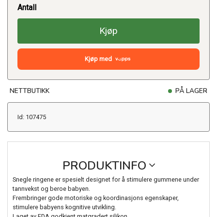
Antall
Kjøp
Kjøp med
NETTBUTIKK
PÅ LAGER
Id: 107475
PRODUKTINFO
Snegle ringene er spesielt designet for å stimulere gummene under
tannvekst og beroe babyen.
Frembringer gode motoriske og koordinasjons egenskaper,
stimulere babyens kognitive utvikling.
Laget av FDA godkjent matgradert silikon