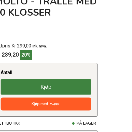
MOLTO - TRALLE MED
20 KLOSSER
ktpris Kr 299,00
ink. mva.
 239,20
20%
Antall
Kjøp
Kjøp med
ETTBUTIKK
PÅ LAGER