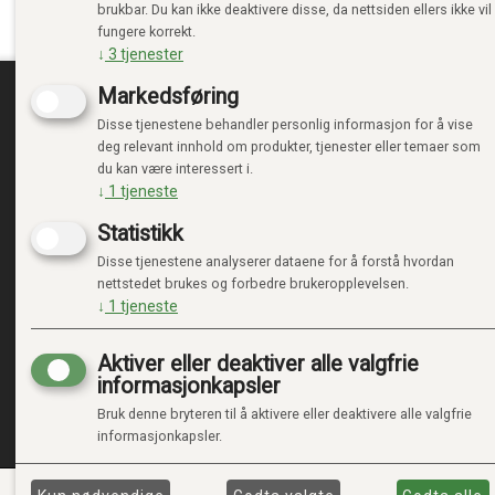
brukbar. Du kan ikke deaktivere disse, da nettsiden ellers ikke vil
fungere korrekt.
↓
3
tjenester
Markedsføring
Disse tjenestene behandler personlig informasjon for å vise
TRENDTOYS.NO
MIN
deg relevant innhold om produkter, tjenester eller temaer som
du kan være interessert i.
OM TRENDTOYS
LOGG 
↓
1
tjeneste
KONTAKT OSS
NY KU
Statistikk
GAVEKORT
VILKÅ
PERSO
Disse tjenestene analyserer dataene for å forstå hvordan
ADMIN
nettstedet brukes og forbedre brukeropplevelsen.
↓
1
tjeneste
Aktiver eller deaktiver alle valgfrie
informasjonkapsler
Bruk denne bryteren til å aktivere eller deaktivere alle valgfrie
informasjonkapsler.