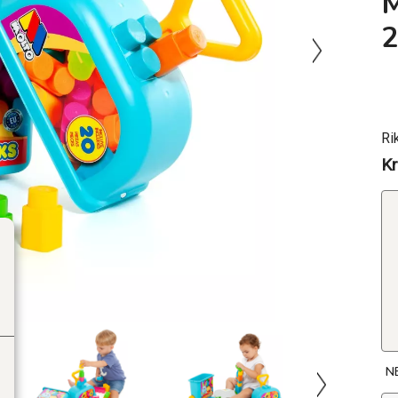
Ri
Kr
N