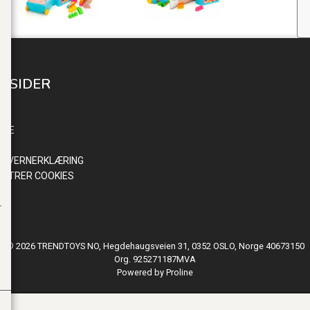
E SIDER
INN
NDE
R
NVERNERKLÆRING
ISTRER COOKIES
© 2026 TRENDTOYS NO, Hegdehaugsveien 31, 0352 OSLO, Norge 40673150
Org. 925271187MVA
Powered by Proline