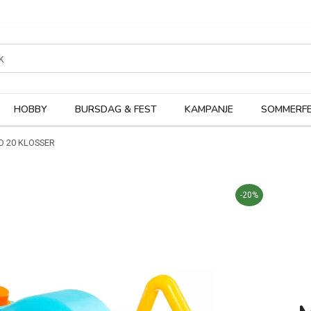
rodukter
Kateg
HOBBY
BURSDAG & FEST
KAMPANJE
SOMMERFE
D 20 KLOSSER
-20%