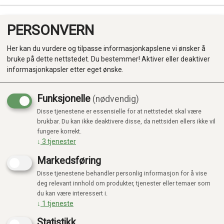
PERSONVERN
0
Her kan du vurdere og tilpasse informasjonkapslene vi ønsker å
bruke på dette nettstedet. Du bestemmer! Aktiver eller deaktiver
informasjonkapsler etter eget ønske.
Funksjonelle
(nødvendig)
Kampanje
-20%
Disse tjenestene er essensielle for at nettstedet skal være
Produkter
brukbar. Du kan ikke deaktivere disse, da nettsiden ellers ikke vil
fungere korrekt.
Kategorier
↓
3
tjenester
Markedsføring
Disse tjenestene behandler personlig informasjon for å vise
deg relevant innhold om produkter, tjenester eller temaer som
du kan være interessert i.
↓
1
tjeneste
Statistikk