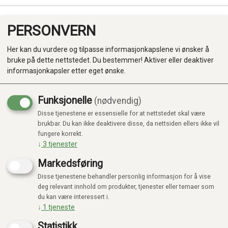
PERSONVERN
0
Her kan du vurdere og tilpasse informasjonkapslene vi ønsker å
bruke på dette nettstedet. Du bestemmer! Aktiver eller deaktiver
informasjonkapsler etter eget ønske.
Funksjonelle
(nødvendig)
Kampanje
-20%
Disse tjenestene er essensielle for at nettstedet skal være
Produkter
brukbar. Du kan ikke deaktivere disse, da nettsiden ellers ikke vil
fungere korrekt.
Kategorier
↓
3
tjenester
Markedsføring
Disse tjenestene behandler personlig informasjon for å vise
deg relevant innhold om produkter, tjenester eller temaer som
du kan være interessert i.
↓
1
tjeneste
Statistikk