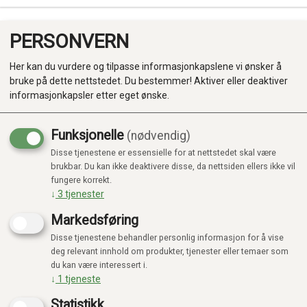
PERSONVERN
0
Her kan du vurdere og tilpasse informasjonkapslene vi ønsker å
bruke på dette nettstedet. Du bestemmer! Aktiver eller deaktiver
informasjonkapsler etter eget ønske.
Funksjonelle
(nødvendig)
Kampanje
-20%
Disse tjenestene er essensielle for at nettstedet skal være
Produkter
brukbar. Du kan ikke deaktivere disse, da nettsiden ellers ikke vil
fungere korrekt.
Kategorier
↓
3
tjenester
Markedsføring
Disse tjenestene behandler personlig informasjon for å vise
deg relevant innhold om produkter, tjenester eller temaer som
du kan være interessert i.
↓
1
tjeneste
Statistikk