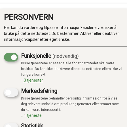
PERSONVERN
0
Her kan du vurdere og tilpasse informasjonkapslene vi ønsker å
bruke på dette nettstedet. Du bestemmer! Aktiver eller deaktiver
informasjonkapsler etter eget ønske.
Funksjonelle
(nødvendig)
Kampanje
-20%
Disse tjenestene er essensielle for at nettstedet skal være
Produkter
brukbar. Du kan ikke deaktivere disse, da nettsiden ellers ikke vil
fungere korrekt.
Kategorier
↓
3
tjenester
Markedsføring
Disse tjenestene behandler personlig informasjon for å vise
deg relevant innhold om produkter, tjenester eller temaer som
du kan være interessert i.
↓
1
tjeneste
Statistikk