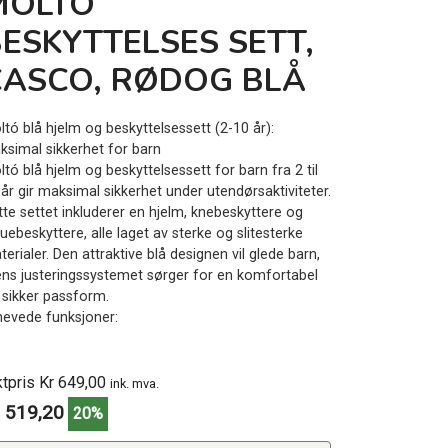
MOLTO
ESKYTTELSES SETT,
CASCO, RØDOG BLÅ
ltó blå hjelm og beskyttelsessett (2-10 år):
ksimal sikkerhet for barn
tó blå hjelm og beskyttelsessett for barn fra 2 til
 år gir maksimal sikkerhet under utendørsaktiviteter.
tte settet inkluderer en hjelm, knebeskyttere og
uebeskyttere, alle laget av sterke og slitesterke
erialer. Den attraktive blå designen vil glede barn,
ns justeringssystemet sørger for en komfortabel
 sikker passform.
hevede funksjoner:
ktpris Kr 649,00
ink. mva.
 519,20
20%