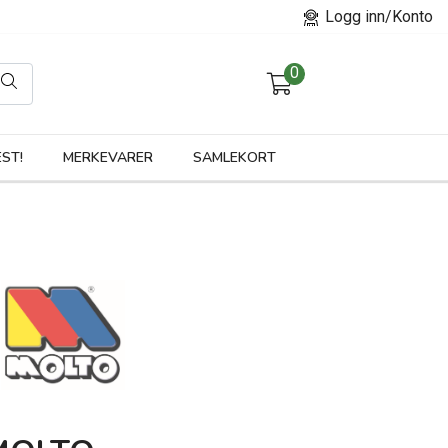
Logg inn/Konto
0
orier
ST!
MERKEVARER
SAMLEKORT