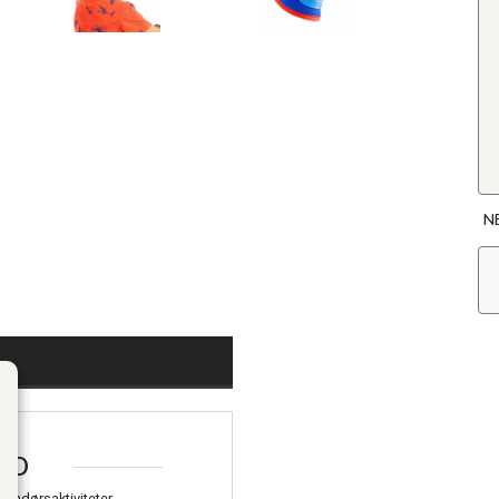
N
FO
tendørsaktiviteter.