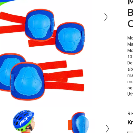
B
Mo
Ma
Mol
10
De
alb
mat
me
og
Ut
Ri
Kr