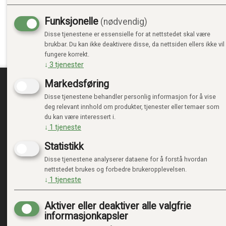
Sterke og holdbare materialer: Garanterer effektiv og la
Attraktiv design: Den blå fargen vil glede barn.
Funksjonelle
(nødvendig)
Komfortabelt og sikkert passformsystem: Gir en perfek
Disse tjenestene er essensielle for at nettstedet skal være
brukbar. Du kan ikke deaktivere disse, da nettsiden ellers ikke vil
Dette beskyttelsessettet er avgjørende for å sikre sikk
fungere korrekt.
eventyrere. Sørg for at barna dine nyter utendørsaktiviteter
↓
3
tjenester
Markedsføring
Disse tjenestene behandler personlig informasjon for å vise
TRENDTOYS.NO
MIN
deg relevant innhold om produkter, tjenester eller temaer som
du kan være interessert i.
OM TRENDTOYS
LOGG 
↓
1
tjeneste
KONTAKT OSS
NY KU
Statistikk
GAVEKORT
VILKÅ
PERSO
Disse tjenestene analyserer dataene for å forstå hvordan
ADMIN
nettstedet brukes og forbedre brukeropplevelsen.
↓
1
tjeneste
Aktiver eller deaktiver alle valgfrie
informasjonkapsler