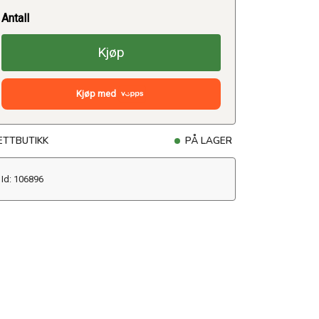
Antall
Kjøp
Kjøp med
ETTBUTIKK
PÅ LAGER
Id: 106896