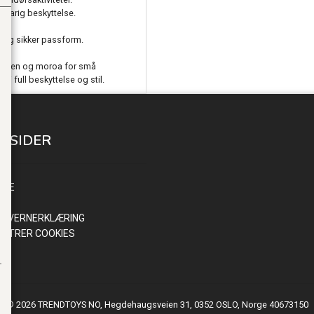
ngvarig beskyttelse.
t og sikker passform.
erheten og moroa for små
 i full beskyttelse og stil.
E SIDER
INN
NDE
R
NVERNERKLÆRING
ISTRER COOKIES
© 2026 TRENDTOYS NO, Hegdehaugsveien 31, 0352 OSLO, Norge 40673150