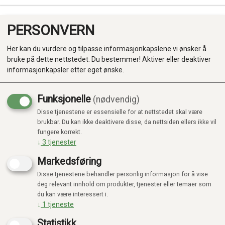
PERSONVERN
0
Her kan du vurdere og tilpasse informasjonkapslene vi ønsker å
bruke på dette nettstedet. Du bestemmer! Aktiver eller deaktiver
informasjonkapsler etter eget ønske.
Funksjonelle
(nødvendig)
Kampanje
-20%
Disse tjenestene er essensielle for at nettstedet skal være
Produkter
brukbar. Du kan ikke deaktivere disse, da nettsiden ellers ikke vil
fungere korrekt.
Kategorier
↓
3
tjenester
Markedsføring
Disse tjenestene behandler personlig informasjon for å vise
deg relevant innhold om produkter, tjenester eller temaer som
du kan være interessert i.
↓
1
tjeneste
Statistikk