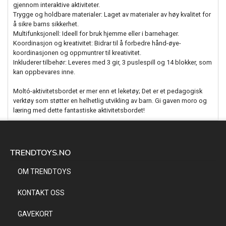
gjennom interaktive aktiviteter.
Trygge og holdbare materialer: Laget av materialer av høy kvalitet for
å sikre barns sikkerhet.
Multifunksjonell: Ideell for bruk hjemme eller i barnehager.
Koordinasjon og kreativitet: Bidrar til å forbedre hånd-øye-
koordinasjonen og oppmuntrer til kreativitet.
Inkluderer tilbehør: Leveres med 3 gir, 3 puslespill og 14 blokker, som
kan oppbevares inne.
Moltó-aktivitetsbordet er mer enn et leketøy; Det er et pedagogisk
verktøy som støtter en helhetlig utvikling av barn. Gi gaven moro og
læring med dette fantastiske aktivitetsbordet!
TRENDTOYS.NO
OM TRENDTOYS
KONTAKT OSS
GAVEKORT