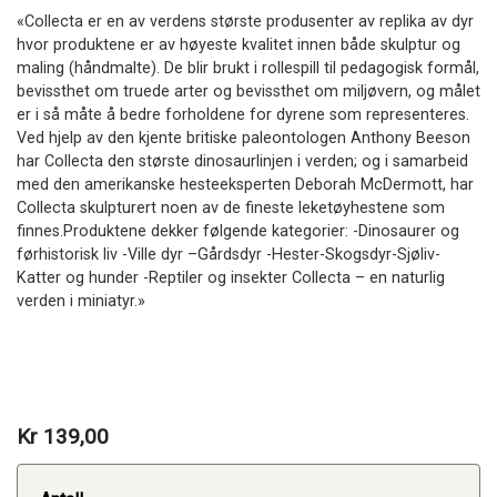
«Collecta er en av verdens største produsenter av replika av dyr
hvor produktene er av høyeste kvalitet innen både skulptur og
maling (håndmalte). De blir brukt i rollespill til pedagogisk formål,
bevissthet om truede arter og bevissthet om miljøvern, og målet
er i så måte å bedre forholdene for dyrene som representeres.
Ved hjelp av den kjente britiske paleontologen Anthony Beeson
har Collecta den største dinosaurlinjen i verden; og i samarbeid
med den amerikanske hesteeksperten Deborah McDermott, har
Collecta skulpturert noen av de fineste leketøyhestene som
finnes.Produktene dekker følgende kategorier: -Dinosaurer og
førhistorisk liv -Ville dyr –Gårdsdyr -Hester-Skogsdyr-Sjøliv-
Katter og hunder -Reptiler og insekter Collecta – en naturlig
verden i miniatyr.»
Kr 139,00