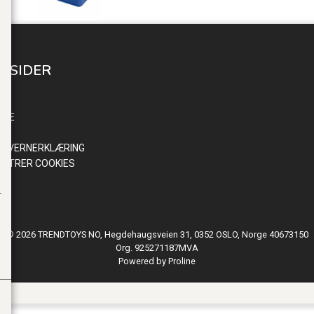
E SIDER
INN
NDE
R
NVERNERKLÆRING
ISTRER COOKIES
© 2026 TRENDTOYS NO, Hegdehaugsveien 31, 0352 OSLO, Norge 40673150
Org. 925271187MVA
Powered by Proline