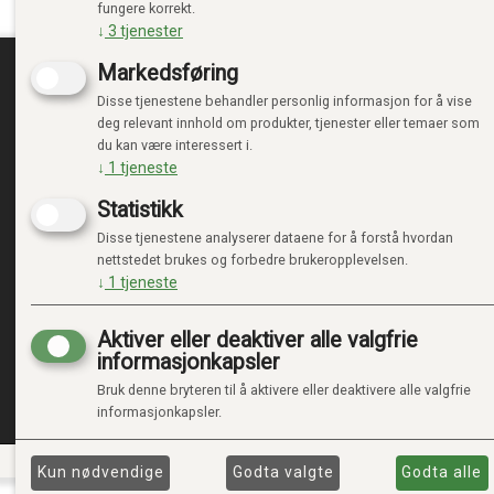
fungere korrekt.
↓
3
tjenester
Markedsføring
Disse tjenestene behandler personlig informasjon for å vise
TRENDTOYS.NO
MIN
deg relevant innhold om produkter, tjenester eller temaer som
du kan være interessert i.
OM TRENDTOYS
LOGG 
↓
1
tjeneste
KONTAKT OSS
NY KU
Statistikk
GAVEKORT
VILKÅ
PERSO
Disse tjenestene analyserer dataene for å forstå hvordan
ADMIN
nettstedet brukes og forbedre brukeropplevelsen.
↓
1
tjeneste
Aktiver eller deaktiver alle valgfrie
informasjonkapsler
Bruk denne bryteren til å aktivere eller deaktivere alle valgfrie
informasjonkapsler.
Kun nødvendige
Godta valgte
Godta alle