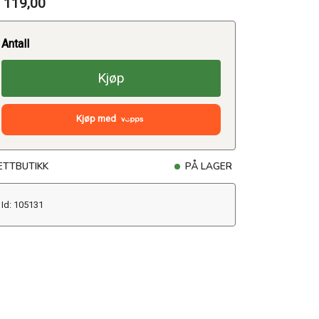
 119,00
Antall
Kjøp
Kjøp med
ETTBUTIKK
PÅ LAGER
Id: 105131