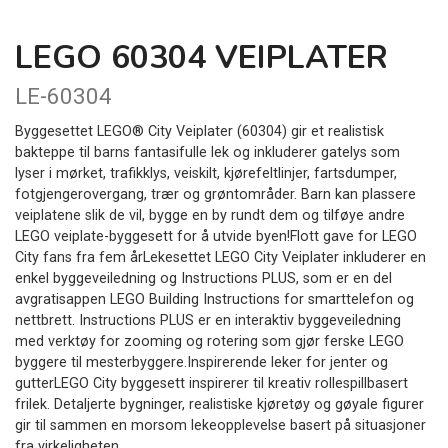
LEGO 60304 VEIPLATER
LE-60304
Byggesettet LEGO® City Veiplater (60304) gir et realistisk
bakteppe til barns fantasifulle lek og inkluderer gatelys som
lyser i mørket, trafikklys, veiskilt, kjørefeltlinjer, fartsdumper,
fotgjengerovergang, trær og grøntområder. Barn kan plassere
veiplatene slik de vil, bygge en by rundt dem og tilføye andre
LEGO veiplate-byggesett for å utvide byen!Flott gave for LEGO
City fans fra fem årLekesettet LEGO City Veiplater inkluderer en
enkel byggeveiledning og Instructions PLUS, som er en del
avgratisappen LEGO Building Instructions for smarttelefon og
nettbrett. Instructions PLUS er en interaktiv byggeveiledning
med verktøy for zooming og rotering som gjør ferske LEGO
byggere til mesterbyggere.Inspirerende leker for jenter og
gutterLEGO City byggesett inspirerer til kreativ rollespillbasert
frilek. Detaljerte bygninger, realistiske kjøretøy og gøyale figurer
gir til sammen en morsom lekeopplevelse basert på situasjoner
fra virkeligheten.