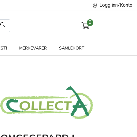
Logg inn/Konto
0
orier
ST!
MERKEVARER
SAMLEKORT