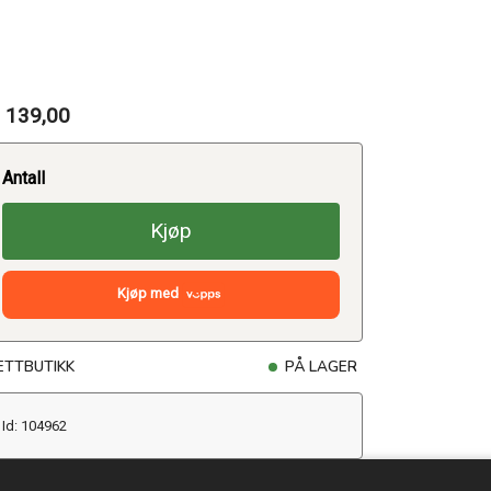
 139,00
Antall
Kjøp
Kjøp med
ETTBUTIKK
PÅ LAGER
Id: 104962