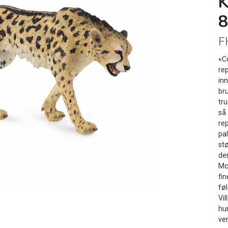
8
F
«C
re
in
bru
tr
så
rep
pa
st
de
Mc
fi
føl
Vi
hun
ver