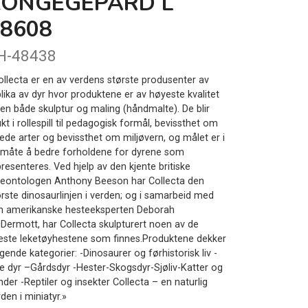
KONGEGEPARD L
8608
H-48438
ollecta er en av verdens største produsenter av
plika av dyr hvor produktene er av høyeste kvalitet
nen både skulptur og maling (håndmalte). De blir
kt i rollespill til pedagogisk formål, bevissthet om
uede arter og bevissthet om miljøvern, og målet er i
 måte å bedre forholdene for dyrene som
resenteres. Ved hjelp av den kjente britiske
leontologen Anthony Beeson har Collecta den
ørste dinosaurlinjen i verden; og i samarbeid med
n amerikanske hesteeksperten Deborah
Dermott, har Collecta skulpturert noen av de
neste leketøyhestene som finnes.Produktene dekker
gende kategorier: -Dinosaurer og førhistorisk liv -
lle dyr –Gårdsdyr -Hester-Skogsdyr-Sjøliv-Katter og
der -Reptiler og insekter Collecta – en naturlig
den i miniatyr.»