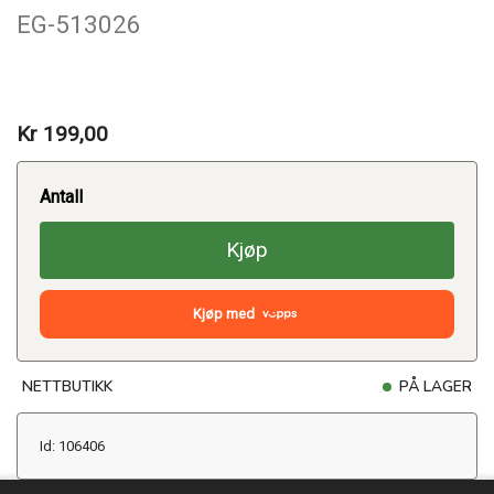
EG-513026
Kr 199,00
Antall
Kjøp
Kjøp med
NETTBUTIKK
PÅ LAGER
Id: 106406