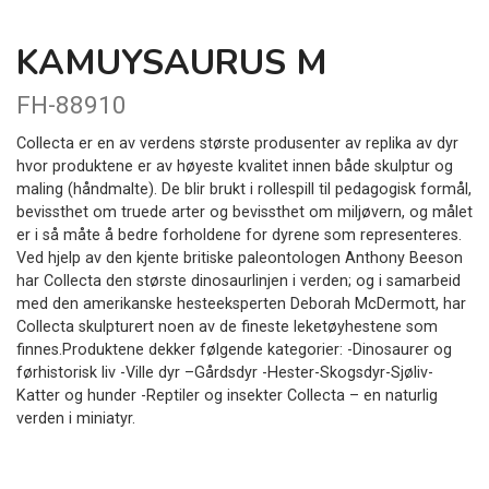
KAMUYSAURUS M
FH-88910
Collecta er en av verdens største produsenter av replika av dyr
hvor produktene er av høyeste kvalitet innen både skulptur og
maling (håndmalte). De blir brukt i rollespill til pedagogisk formål,
bevissthet om truede arter og bevissthet om miljøvern, og målet
er i så måte å bedre forholdene for dyrene som representeres.
Ved hjelp av den kjente britiske paleontologen Anthony Beeson
har Collecta den største dinosaurlinjen i verden; og i samarbeid
med den amerikanske hesteeksperten Deborah McDermott, har
Collecta skulpturert noen av de fineste leketøyhestene som
finnes.Produktene dekker følgende kategorier: -Dinosaurer og
førhistorisk liv -Ville dyr –Gårdsdyr -Hester-Skogsdyr-Sjøliv-
Katter og hunder -Reptiler og insekter Collecta – en naturlig
verden i miniatyr.