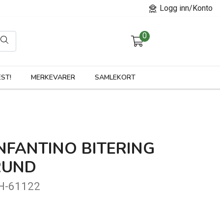
Logg inn/Konto
0
orier
ST!
MERKEVARER
SAMLEKORT
NFANTINO BITERING
RUND
H-61122