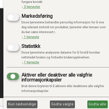
fungere korrekt.
↓
3
tjenester
Markedsføring
Disse tjenestene behandler personlig informasjon for å vise
TRENDTOYS.NO
MIN
deg relevant innhold om produkter, tjenester eller temaer som
du kan være interessert i.
OM TRENDTOYS
LOGG 
↓
1
tjeneste
KONTAKT OSS
NY KU
Statistikk
GAVEKORT
VILKÅ
PERSO
Disse tjenestene analyserer dataene for å forstå hvordan
ADMIN
nettstedet brukes og forbedre brukeropplevelsen.
↓
1
tjeneste
Aktiver eller deaktiver alle valgfrie
informasjonkapsler
Bruk denne bryteren til å aktivere eller deaktivere alle valgfrie
informasjonkapsler.
Kun nødvendige
Godta valgte
Godta alle