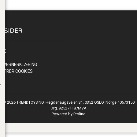
E SIDER
INN
NDE
R
NVERNERKLÆRING
ISTRER COOKIES
© 2026 TRENDTOYS NO, Hegdehaugsveien 31, 0352 OSLO, Norge 40673150
Org. 925271187MVA
Powered by Proline