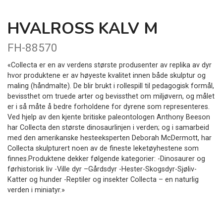
HVALROSS KALV M
FH-88570
«Collecta er en av verdens største produsenter av replika av dyr
hvor produktene er av høyeste kvalitet innen både skulptur og
maling (håndmalte). De blir brukt i rollespill til pedagogisk formål,
bevissthet om truede arter og bevissthet om miljøvern, og målet
er i så måte å bedre forholdene for dyrene som representeres.
Ved hjelp av den kjente britiske paleontologen Anthony Beeson
har Collecta den største dinosaurlinjen i verden; og i samarbeid
med den amerikanske hesteeksperten Deborah McDermott, har
Collecta skulpturert noen av de fineste leketøyhestene som
finnes.Produktene dekker følgende kategorier: -Dinosaurer og
førhistorisk liv -Ville dyr –Gårdsdyr -Hester-Skogsdyr-Sjøliv-
Katter og hunder -Reptiler og insekter Collecta – en naturlig
verden i miniatyr.»